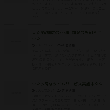
うございます。 このたび、お客様により快適にお過
ごしいただけるよう、 一部客室（5部屋）のリニュ
ーアル工事を実施いたします(^^)/ 【工事期間】
202 …
☆☆GW期間のご利用料金のお知らせ
☆☆
2026/04/28
-
新着情報
平素より当ホテルをご愛顧いただき、誠にありがと
うございます。 誠に恐れ入りますが、下記の期間を
GW特別料金とさせていただきます。 期間中、お客
様にはご不便をおかけすることと存じますが、何卒
ご理解とご協 …
☆☆お得なタイムサービス実施中☆☆
2026/02/24
-
新着情報
お客のご要望にお応えして、 お得な『タイムサービ
ス』スタートしております‼‼ ご利用可能時間 8
時 〜 17時 (平日のみのサービスとなります） お
客様のご利用おまちしてお …