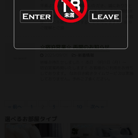
平素より当ホテルをご愛顧いただき、誠にありがと
うございます。 誠に恐れ入りますが、下記の期間を
冬期特別料金とさせていただきます。 期間中、お客
様にはご不便をおかけすることと存じますが、何卒
ご理解とご協 …
☆宿泊営業☆ 再開のお知らせ
2025/09/01
-
新着情報
皆様お待たせしました！ 本日 9月1日（月）〜
宿泊営業再開いたします‼ お客様のご利用をお待ち
しております。 なお引き続きタイムサービスは実施
しておりません。予めご了承ください。
« 前へ
1
2
3
…
10
次へ »
選べるお部屋タイプ