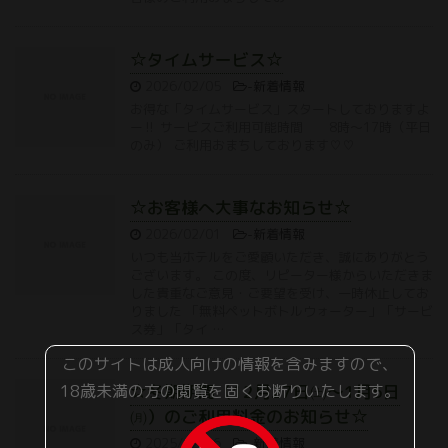
☆タイムサービス☆
2026/02/05
-
新着情報
お得な「タイムサービス」スタートしておりますよ
ー‼ サービスご利用可能時間 8時〜17時（平日
のみ） ご利用おまちしております♡♡
☆お客様へ大事なお知らせ☆
2026/02/01
-
新着情報
いつも当ホテルをご愛顧いただき、誠にありがとう
ございます。 この度、リピーター様からいただきま
した貴重なご意見・ご要望を受け、一時休止してお
りました 「無料ペットボトルウォーター」「サービ
ス券」「タイ …
このサイトは成人向けの情報を含みますので、
18歳未満の方の閲覧を固くお断りいたします。
☆冬期期間（12月27日㈯〜1月5日
㈪）のご利用料金のお知らせ☆
2025/12/26
-
新着情報