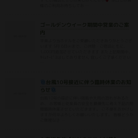
す この機会にぜひお楽しみください
本日もお客
様のご利用お待ちしてお …
ゴールデンウイーク期間中営業のご案
内
平素より当ホテルをご愛顧いただきありがとうござ
います 5月 6日㈭まで、ご休憩・ご宿泊ともに、
1,000円追加させていただきます また上記期間中、
ﾀｲﾑｻｰﾋﾞｽはしておりません 宜しくご了承ください
…
台風10号接近に伴う臨時休業のお知
らせ
台風10号の接近に伴い強風や大雨の恐れがあるた
め、 お客様と従業員の安全を最優先に考え下記の期
間臨時休業させていただきます。 ご不便をおかけし
ますが何卒よろしくお願いいたします。 皆様どうか
ご無理なさ …