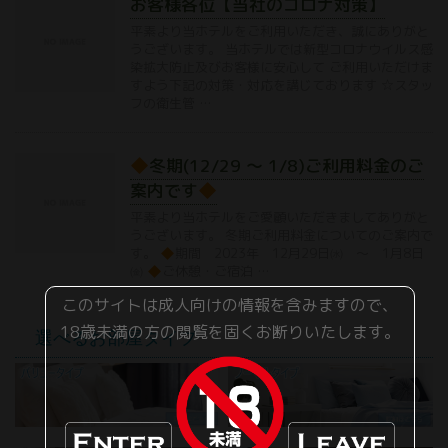
お客様各位【当社のコロナ対策】
平素より当ホテルをご利用いただき、誠にありがと
うございます。 当ホテルでは新型コロナウイルス感
染拡大防止及びお客様に安心して ご利用いただけま
すよう下記の対策・対応を講じております ☆スタッ
フの衛生管 …
冬期(12/29 〜 1/8)ご利用料金のご
案内です
平素より当ホテルをご愛顧いただきましてありがと
うございます。 冬期ご利用料金についてのご案内で
す。
期間 2023年 12月29日㈬ 〜 1月8日
㈮
ご休憩・ご宿泊 …
このサイトは成人向けの情報を含みますので、
18歳未満の方の閲覧を固くお断りいたします。
選べるお部屋タイプ