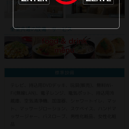
全室共通の設備・サービス
標準設備
テレビ、持込用DVDデッキ、玩具(販売)、無料Wi-
Fi(無線LAN)、電子レンジ、電気ポット、持込用冷
蔵庫、空気清浄機、加湿器、シャワートイレ、マッ
ト、マッサージローション、スケベイス、ハンドマ
ッサージャー、バスローブ、男性化粧品、女性化粧
品