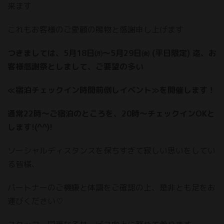
来ます
これもお客様のご愛顧の賜物と感謝申し上げます
つきましては、5月18日㈪〜5月29日㈮ (平日限定) 迄、お
客様感謝祭としまして、ご要望の多い
≪宿泊チェックイン時間前倒しイベント≫を開催します！
通常22時〜ご宿泊のところを、20時〜チェックインOKと
します!(^^)!
ソーシャルディスタンスを保ちすぎて寂しい思いをしてい
る皆様、
パートナーのご機嫌と体調をご確認の上、是非とも足をお
運びください♡