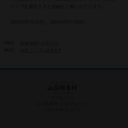
タイプを選択すると詳細をご覧いただけます。
同性利用可(女性)、同性利用可(男性)
PREV
営業再開のお知らせ
NEXT
浴衣コスプレ追加❣❣
〒759-3721
山口県萩市 三見中山173−1
TEL:0838-27-0214