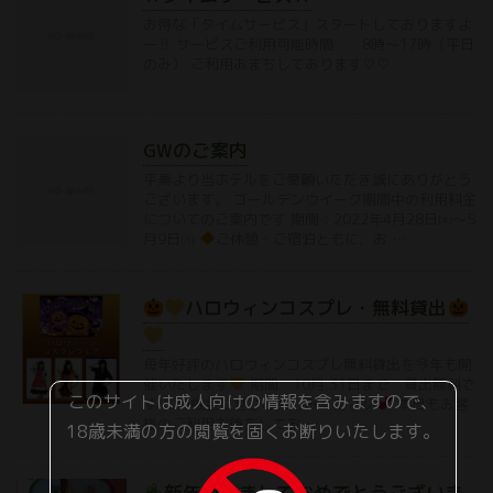
お得な「タイムサービス」スタートしておりますよ
ー‼ サービスご利用可能時間 8時〜17時（平日
のみ） ご利用おまちしております♡♡
GWのご案内
平素より当ホテルをご愛顧いただき誠にありがとう
ございます。 ゴールデンウイーク期間中の利用料金
についてのご案内です 期間：2022年4月28日㈭〜5
月9日㈪
ご休憩・ご宿泊ともに、お …
ハロウィンコスプレ・無料貸出
毎年好評のハロウィンコスプレ無料貸出を今年も開
催いたします
期間 10月 31日まで 貸出無料で
このサイトは成人向けの情報を含みますので、
す この機会にぜひお楽しみください
本日もお客
様のご利用お待ちしてお …
18歳未満の方の閲覧を固くお断りいたします。
新年明けましておめでとうございま