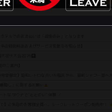
ホテルでのお支払いは「現金のみ」となります
中の特別料金およびサービス変更のお知らせ】
大花火大会2026
室のご案内】
116号室限定】昭和レトロな古いお風呂から、最新シャワー室へ
番隠し」に関するお願い
ートな サウナで“ととのい” 体験 ／
て】ご来店のお客様全員へ、シークレットクーポン配布中！