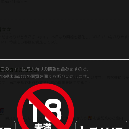
#x1f3b5 …
善☆☆
だきありがとうございます。 本日より回線を強化し、Wi-Fiがつながりやすく
い） 今後もお客様に満足していた …
このサイトは成人向けの情報を含みますので、
て大切なお知らせ
18歳未満の方の閲覧を固くお断りいたします。
いりました料理の提供について、大切なお知らせがございます。 お客様には
今回、当ホテルでお作りする料理の提供を終了するこ …
… 観光を楽しんだ後は涼しいお部屋で寛ぎませんか
お盆営業のご案内 …