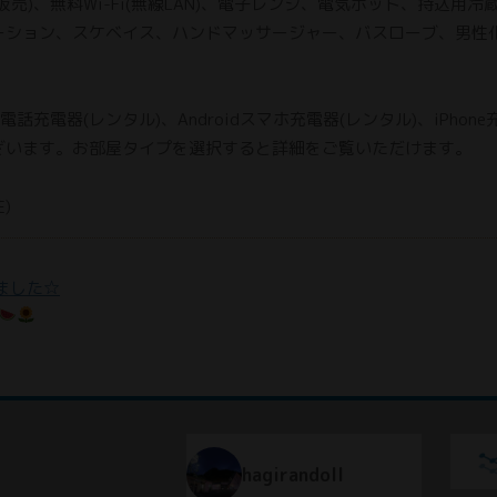
販売)、無料Wi-Fi(無線LAN)、電子レンジ、電気ポット、持込
ーション、スケベイス、ハンドマッサージャー、バスローブ、男性
充電器(レンタル)、Androidスマホ充電器(レンタル)、iPhone
ざいます。お部屋タイプを選択すると詳細をご覧いただけます。
)
ました☆
hagirandoll