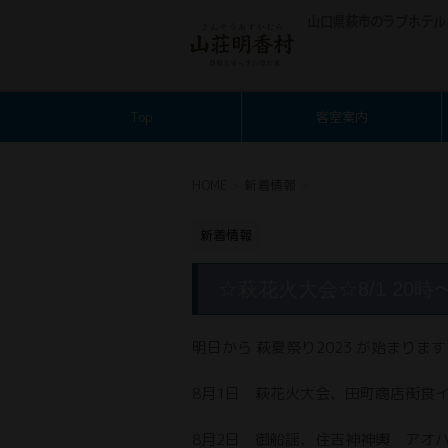
Top
客室案内
HOME
>
新着情報
>
新着情報
☆萩花火大会☆8/1 20時
明日から 萩夏祭り2023 が始まります
8月1日 萩花火大会、田町商店街食
8月2日 御船謡、住吉神神輿 アオ