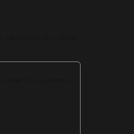
、快適になりました!!! （ID、パス等はお部
長らくご愛顧いただき、心より感謝申し上げ