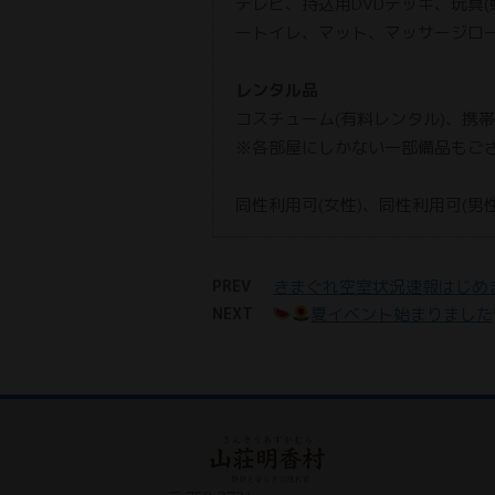
テレビ、持込用DVDデッキ、玩具(
ートイレ、マット、マッサージロ
レンタル品
コスチューム(有料レンタル)、携帯電話
※各部屋にしかない一部備品もご
同性利用可(女性)、同性利用可(男性
PREV
きまぐれ空室状況速報はじめ
NEXT
夏イベント始まりました