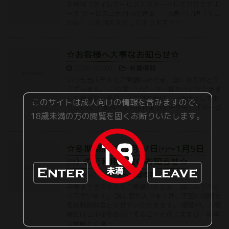
お得な「タイムサービス」スタートしておりますよ
ー‼ サービスご利用可能時間 8時〜17時（平日
のみ） ご利用おまちしております♡♡
☆お客様へ大事なお知らせ☆
2026/02/01
-
新着情報
いつも当ホテルをご愛顧いただき、誠にありがとう
ございます。 この度、リピーター様からいただきま
した貴重なご意見・ご要望を受け、一時休止してお
このサイトは成人向けの情報を含みますので、
りました 「無料ペットボトルウォーター」「サービ
18歳未満の方の閲覧を固くお断りいたします。
ス券」「タイ …
☆冬期期間（12月27日㈯〜1月5日
㈪）のご利用料金のお知らせ☆
2025/12/26
-
新着情報
平素より当ホテルをご愛顧いただき、誠にありがと
うございます。 誠に恐れ入りますが、下記の期間を
冬期特別料金とさせていただきます。 期間中、お客
様にはご不便をおかけすることと存じますが、何卒
ご理解とご協 …