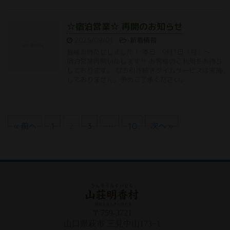
☆宿泊営業☆ 再開のお知らせ
2025/09/01
-
新着情報
皆様お待たせしました！ 本日 9月1日（月）〜
宿泊営業再開いたします‼ お客様のご利用をお待ち
しております。 なお引き続きタイムサービスは実施
しておりません。予めご了承ください。
« 前へ
1
2
3
…
10
次へ »
〒759-3721
山口県萩市 三見中山173−1